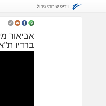
וידיס שירותי ניהול
אביאור מימ
ברדיו ת"א FM102 עם דני וידיסלב