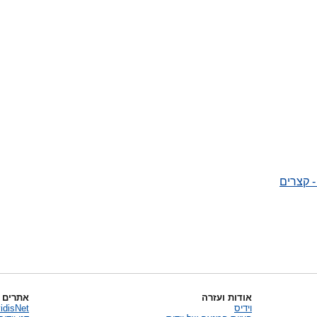
אודות ועזרה
אתרים 
וידיס
vidisNet שיווק באינטר