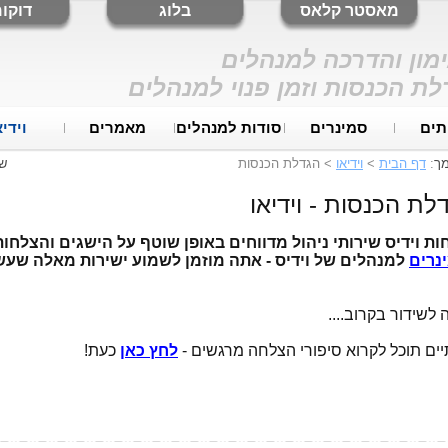
מאסטר קלאס
בלוג
דוקומ
ימון והדרכה למנהלים
ת הכנסות וזמן פנוי למנהלים
תים
סמינרים
סודות למנהלים
מאמרים
וידיא
מך
:
דף הבית
>
וידיאו
>
הגדלת הכנסות
ש
לת הכנסות - וידיאו
ות וידיס שירותי ניהול מדווחים באופן שוטף על הישגים והצלחות
נרים
למנהלים של וידיס - אתה מוזמן לשמוע ישירות מאלה שעשו
 לשידור בקרוב....
יים תוכל לקרוא סיפורי הצלחה מרגשים -
לחץ כאן
כעת!