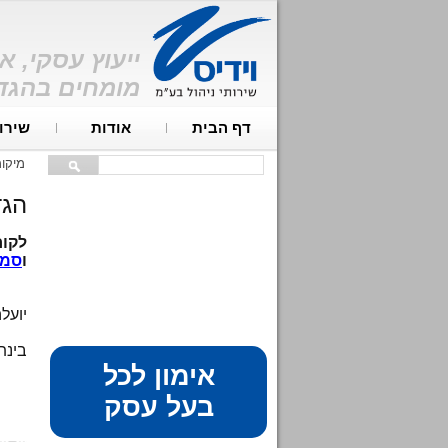
ייעוץ עסקי, א
מומחים בהגדל
דף הבית
אודות
שירו
מיקו
הגד
לקוח
ו
סמי
יועלה
בינת
אימון לכל
בעל עסק